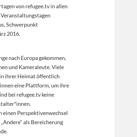
rtagen von refugee.tv in allen
 Veranstaltungstagen
aus, Schwerpunkt
ärz 2016.
linge nach Europa gekommen,
nen und Kameraleute. Viele
in ihrer Heimat öffentlich
innen eine Plattform, um ihre
ind bei refugee.tv keine
talter*innen.
ch einen Perspektivenwechsel
s „Andere“ als Bereicherung
ude.