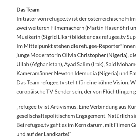
Das Team
Initiator von refugee.tv ist der österreichische F
zwei weiteren Filmemachern (Martin Hasenöhrl un
Musikerin (Sigrid Likar) bildet er das refugee.tv Su
Im Mittelpunkt stehen die refugee-Reporter*innen; 
junge Moderatorin Olivia Christopher (Nigeria), 
Ullah (Afghanistan), Ayad Salim (Irak), Said Moham
Kameramänner Newton Idemudia (Nigeria) und Fath
Das Team refugee.tv steht für eine kühne Vision. Wi
europäische TV-Sender sein, der von Flüchtlingen 
„refugee.tv ist Artivismus. Eine Verbindung aus Ku
gesellschaftspolitischem Engagement. Natürlich si
Bei refugee.tv geht es im Kern darum, mit Filmen 
und auf der Landkarte!“