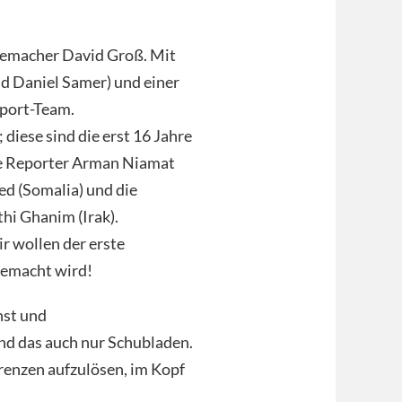
ilmemacher David Groß. Mit
d Daniel Samer) und einer
pport-Team.
diese sind die erst 16 Jahre
die Reporter Arman Niamat
ed (Somalia) und die
i Ghanim (Irak).
r wollen der erste
gemacht wird!
nst und
nd das auch nur Schubladen.
Grenzen aufzulösen, im Kopf