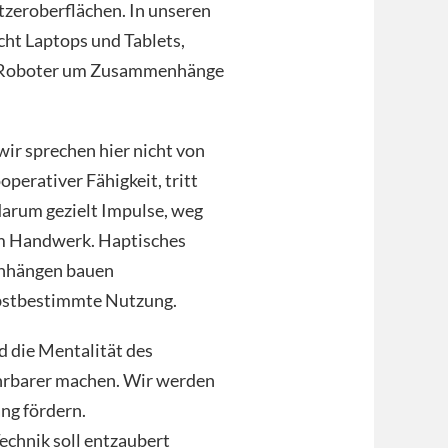
zeroberflächen. In unseren
cht Laptops und Tablets,
te Roboter um Zusammenhänge
r sprechen hier nicht von
erativer Fähigkeit, tritt
 darum gezielt Impulse, weg
um Handwerk. Haptisches
enhängen bauen
lbstbestimmte Nutzung.
d die Mentalität des
ahrbarer machen. Wir werden
ng fördern.
echnik soll entzaubert