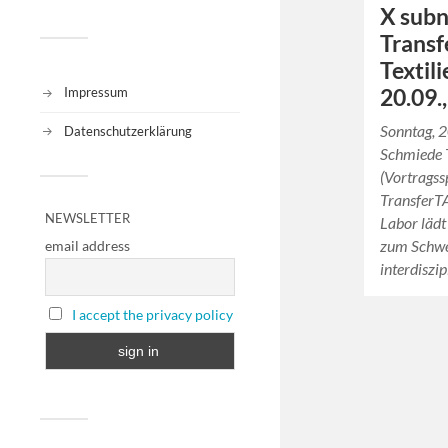
X sub
Transf
Textil
20.09.
Impressum
Sonntag, 2
Datenschutzerklärung
Schmiede T
(Vortrags
TransferT
NEWSLETTER
Labor lädt
zum Schwe
email address
interdiszi
I accept the privacy policy